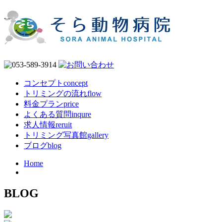
コンセプト
concept
トリミングの流れ
flow
料金プラン
price
よくある質問
inqure
求人情報
reruit
トリミング写真館
gallery
ブログ
blog
Home
BLOG