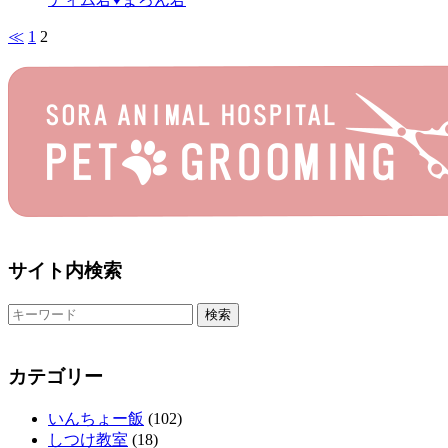
≪
1
2
サイト内検索
カテゴリー
いんちょー飯
(102)
しつけ教室
(18)