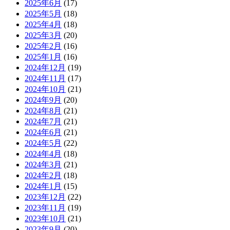
2025年6月
(17)
2025年5月
(18)
2025年4月
(18)
2025年3月
(20)
2025年2月
(16)
2025年1月
(16)
2024年12月
(19)
2024年11月
(17)
2024年10月
(21)
2024年9月
(20)
2024年8月
(21)
2024年7月
(21)
2024年6月
(21)
2024年5月
(22)
2024年4月
(18)
2024年3月
(21)
2024年2月
(18)
2024年1月
(15)
2023年12月
(22)
2023年11月
(19)
2023年10月
(21)
2023年9月
(20)