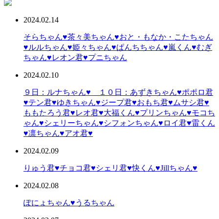
2024.02.14
そらちゃん♥茶々美ちゃん♥おと・もなか・こたちゃん
♥ルルちゃん♥姫々ちゃん♥ぱんちちゃん♥嵐くん♥むぎ
ちゃん♥レオン君♥プニちゃん
2024.02.10
９日：ルナちゃん♥ １０日：あずきちゃん♥ポポロ君
♥テン君♥ゆきちゃん♥ジープ君♥おもち君♥ムサシ君♥
ももたろう君♥レオ君♥大福くん♥プリンちゃん♥モコち
ゃん♥シェリーちゃん♥シフォンちゃん♥ロイ君♥雷くん
♥凛ちゃん♥アオ君♥
2024.02.09
りゅう君♥チョコ君♥シェリ君♥快くん♥Jillちゃん♥
2024.02.08
ぽにょちゃん♥うるちゃん