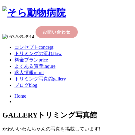
コンセプト
concept
トリミングの流れ
flow
料金プラン
price
よくある質問
inqure
求人情報
reruit
トリミング写真館
gallery
ブログ
blog
Home
GALLERY
トリミング写真館
かわいいわんちゃんの写真を掲載しています!