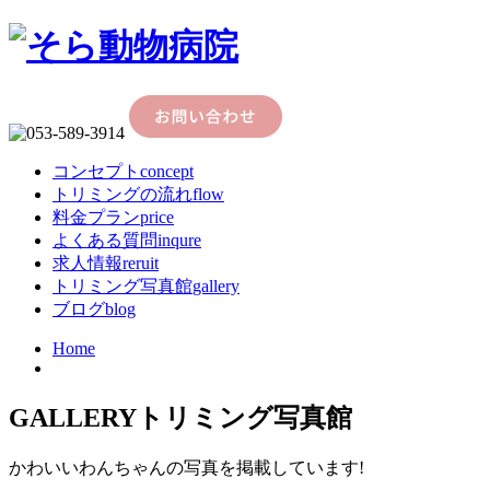
コンセプト
concept
トリミングの流れ
flow
料金プラン
price
よくある質問
inqure
求人情報
reruit
トリミング写真館
gallery
ブログ
blog
Home
GALLERY
トリミング写真館
かわいいわんちゃんの写真を掲載しています!