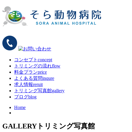
コンセプト
concept
トリミングの流れ
flow
料金プラン
price
よくある質問
inqure
求人情報
reruit
トリミング写真館
gallery
ブログ
blog
Home
GALLERY
トリミング写真館