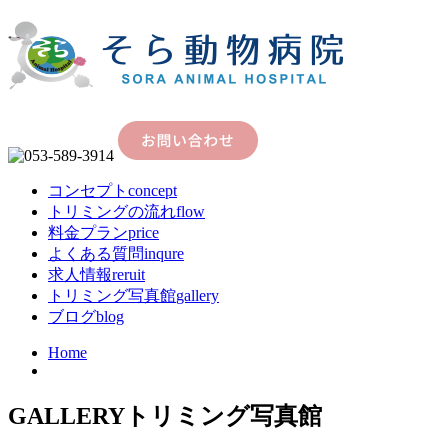
コンセプト
concept
トリミングの流れ
flow
料金プラン
price
よくある質問
inqure
求人情報
reruit
トリミング写真館
gallery
ブログ
blog
Home
GALLERY
トリミング写真館